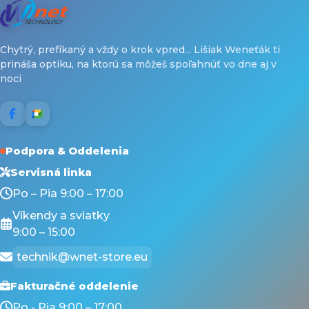
Chytrý, prefíkaný a vždy o krok vpred... Lišiak Weneťák ti
prináša optiku, na ktorú sa môžeš spoľahnúť vo dne aj v
noci
Podpora & Oddelenia
Servisná linka
Po – Pia 9:00 – 17:00
Víkendy a sviatky
9:00 – 15:00
technik@wnet-store.eu
Fakturačné oddelenie
Po - Pia 9:00 – 17:00