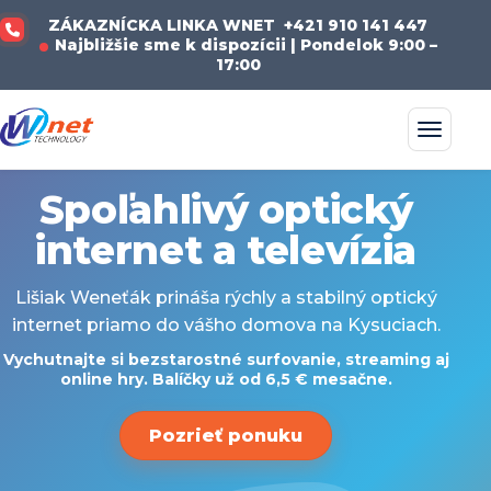
ZÁKAZNÍCKA LINKA WNET
+421 910 141 447
Najbližšie sme k dispozícii | Pondelok 9:00 –
17:00
Spoľahlivý optický
internet a televízia
Lišiak Weneťák prináša rýchly a stabilný optický
internet priamo do vášho domova na Kysuciach.
Vychutnajte si bezstarostné surfovanie, streaming aj
online hry. Balíčky už od 6,5 € mesačne.
Pozrieť ponuku