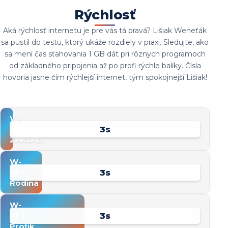
Rýchlosť
Aká rýchlosť internetu je pre vás tá pravá? Lišiak Weneťák
sa pustil do testu, ktorý ukáže rozdiely v praxi. Sledujte, ako
sa mení čas sťahovania 1 GB dát pri rôznych programoch
od základného pripojenia až po profi rýchle balíky. Čísla
hovoria jasne čím rýchlejší internet, tým spokojnejší Lišiak!
W-
3s
NET
ZAKLAD
W-
4s
NET-
Rodina
W-
4s
NET
Profik