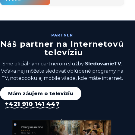
PARTNER
N
á
š
p
a
r
t
n
e
r
n
a
I
n
t
e
r
n
e
t
o
v
ú
t
e
l
e
v
í
z
i
u
Sme oficiálnym partnerom služby
SledovanieTV
.
Vďaka nej môžete sledovať obľúbené programy na
TV, notebooku aj mobile všade, kde máte internet.
Mám záujem o televíziu
+421 910 141 447