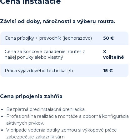
Cena inštalácie
Závisí od doby, náročnosti a výberu routra.
Cena prípojky + prevodník (jednorazovo)
50 €
Cena za koncové zariadenie: router z
X
našej ponuky alebo vlastný
voliteľné
Práca výjazdového technika 1/h
15 €
Cena pripojenia zahŕňa
Bezplatná predinštalačná prehliadka.
Profesionálna realizácia montáže a odborná konfigurácia
aktívnych prvkov.
V prípade vedenia optiky zemou si výkopové práce
zabezpečuje zákazník sám.