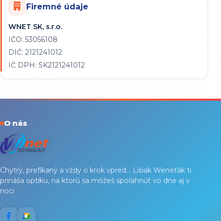
Firemné údaje
WNET SK, s.r.o.
IČO: 53056108
DIČ: 2121241012
IČ DPH: SK2121241012
O nás
Chytrý, prefíkaný a vždy o krok vpred... Lišiak Weneťák ti
prináša optiku, na ktorú sa môžeš spoľahnúť vo dne aj v
noci