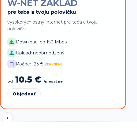
W-NET ZAKLAD
p
pre teba a tvoju polovičku
v
vysokorýchlostný internet pre teba a tvoju
polovičku
Download: do 150 Mbps
Upload: neobmedzený
Ročne: 123 €
ZĽAVNENE
o
10.5 €
od
/mesačne
Objednať
‹